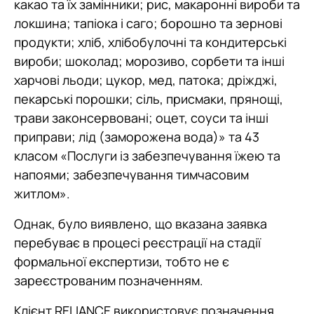
какао та їх замінники; рис, макаронні вироби та
локшина; тапіока і саго; борошно та зернові
продукти; хліб, хлібобулочні та кондитерські
вироби; шоколад; морозиво, сорбети та інші
харчові льоди; цукор, мед, патока; дріжджі,
пекарські порошки; сіль, присмаки, прянощі,
трави законсервовані; оцет, соуси та інші
приправи; лід (заморожена вода)» та 43
класом «Послуги із забезпечування їжею та
напоями; забезпечування тимчасовим
житлом».
Однак, було виявлено, що вказана заявка
перебуває в процесі реєстрації на стадії
формальної експертизи, тобто не є
зареєстрованим позначенням.
Клієнт RELIANCE використовує позначення