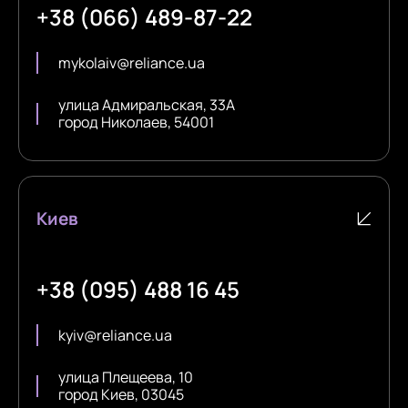
+38 (066) 489-87-22
mykolaiv@reliance.ua
улица Адмиральская, 33А
город Николаев, 54001
Киев
+38 (095) 488 16 45
kyiv@reliance.ua
улица Плещеева, 10
город Киев, 03045