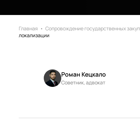
Главная
•
Сопровождение государственных закуп
локализации
Роман Кецкало
Советник, адвокат