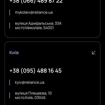
+38 (066) 489 87 22
mykolaiv@reliance.ua
вулиця Адміральська, 33А
місто Миколаїв, 54001
Київ
+38 (095) 488 16 45
kyiv@reliance.ua
вулиця Плещеєва, 10
місто Київ, 03045