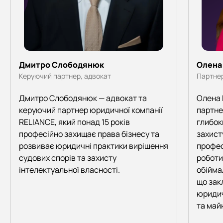
Дмитро Слободянюк
Олена
Керуючий партнер, адвокат
Партнер
Дмитро Слободянюк — адвокат та
Олена 
керуючий партнер юридичної компанії
партне
RELIANCE, який понад 15 років
глибок
професійно захищає права бізнесу та
захисту
розвиває юридичні практики вирішення
профес
судових спорів та захисту
роботи 
інтелектуальної власності.
обійма
що зак
юридич
та май