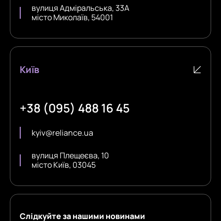
вулиця Адміральська, 33А
місто Миколаїв, 54001
Київ
+38 (095) 488 16 45
kyiv@reliance.ua
вулиця Плещеєва, 10
місто Київ, 03045
Слідкуйте за нашими новинами