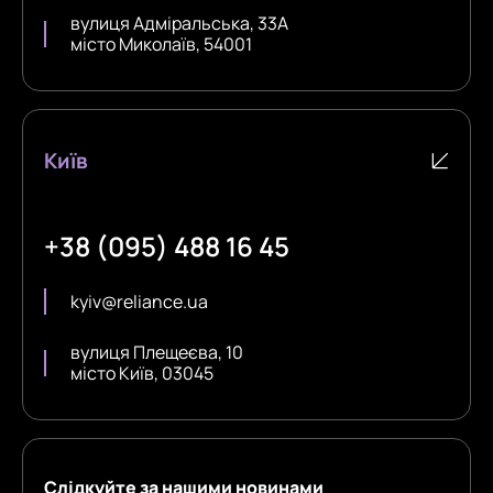
вулиця Адміральська, 33А
місто Миколаїв, 54001
Київ
+38 (095) 488 16 45
kyiv@reliance.ua
вулиця Плещеєва, 10
місто Київ, 03045
Слідкуйте за нашими новинами