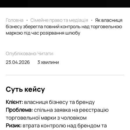
Головна
•
Сімейне право та медіація
•
Як власниця
бізнесу зберегла повний контроль над торговельною
маркою під час розірвання шлюбу
Опубліковано:
Читати:
23.04.2026
3 хвилини
Суть кейсу
Клієнт:
власниця бізнесу та бренду
Проблема:
спільна заявка на реєстрацію
торговельної марки з чоловіком
Ризик:
втрата контролю над брендом та