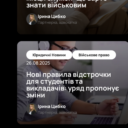
знати військовим
Ірина Цибко
Партнерка, адвокатка
Юридичні Новини
Військове право
26.08.2025
Нові правила відстрочки
для студентів та
викладачів: уряд пропонує
зміни
Ірина Цибко
Партнерка, адвокатка