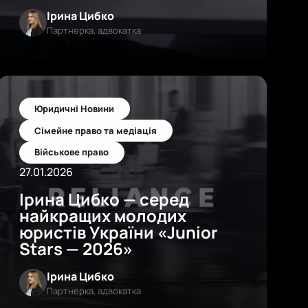
Ірина Цибко
Партнерка, адвокатка
Юридичні Новини
Сімейне право та медіація
Військове право
27.01.2026
Ірина Цибко — серед
найкращих молодих
юристів України «Junior
Stars — 2026»
Ірина Цибко
Партнерка, адвокатка