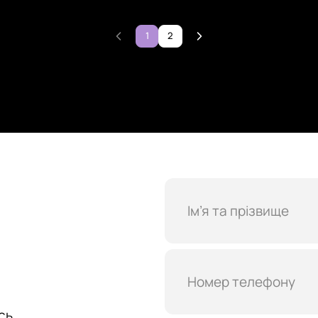
1
2
сь