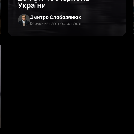
України
Дмитро Слободянюк
Керуючий партнер, адвокат