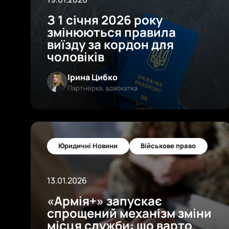
З 1 січня 2026 року
змінюються правила
виїзду за кордон для
чоловіків
Ірина Цибко
Партнерка, адвокатка
Юридичні Новини
Військове право
13.01.2026
«Армія+» запускає
спрощений механізм зміни
місця служби: що варто