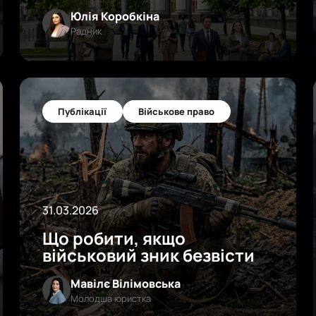
Юлія Коробкіна
Радник
Публікації
Військове право
31.03.2026
Що робити, якщо
військовий зник безвісти
Мавілє Вілімовська
Молодша юристка