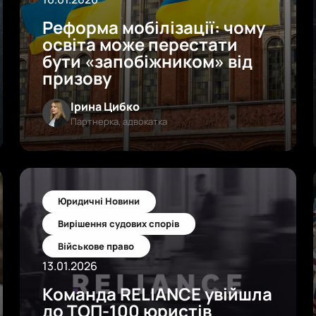
Реформа мобілізації: чому
освіта може перестати
бути «запобіжником» від
призову
Ірина Цибко
Партнерка, адвокатка
Юридичні Новини
Вирішення судових спорів
Військове право
13.01.2026
Команда RELIANCE увійшла
до ТОП-100 юристів