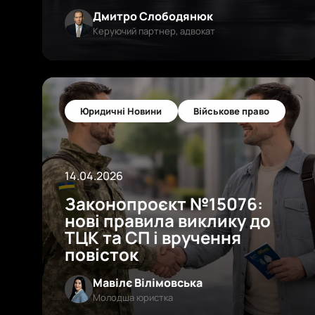
Дмитро Слободянюк
Керуючий партнер, адвокат
Юридичні Новини
Військове право
14.04.2026
Законопроєкт №15076:
нові правила виклику до
ТЦК та СП і вручення
повісток
Мавілє Вілімовська
Молодша юристка