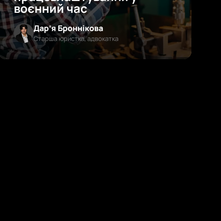
воєнний час
Дар’я Броннікова
Старша юристка, адвокатка