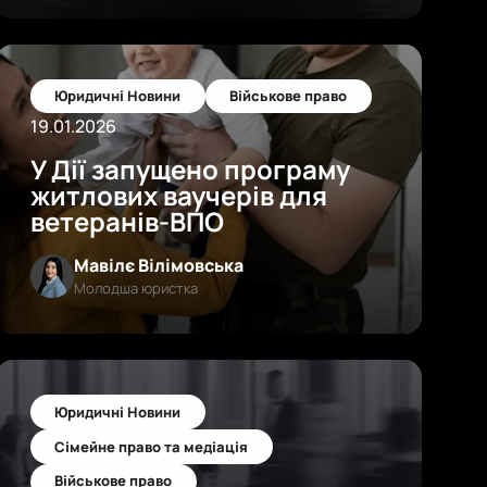
Юридичні Новини
Військове право
19.01.2026
У Дії запущено програму
житлових ваучерів для
ветеранів-ВПО
Мавілє Вілімовська
Молодша юристка
Юридичні Новини
Сімейне право та медіація
Військове право