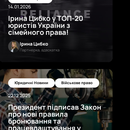
14.01.2026
Ірина Цибко у ТОП-20
юристів України з
сімейного права!
Ірина Цибко
Партнерка, адвокатка
Юридичні Новини
Військове право
22.12.2025
Президент підписав Закон
про нові правила
бронювання та
працевлаштування у