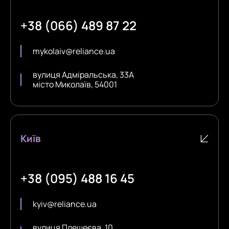
+38 (066) 489 87 22
mykolaiv@reliance.ua
вулиця Адміральська, 33А
місто Миколаїв, 54001
Київ
+38 (095) 488 16 45
kyiv@reliance.ua
вулиця Плещеєва, 10