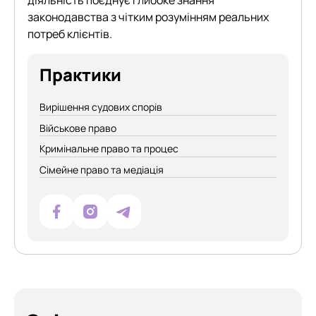
діяльність поєднує глибоке знання
законодавства з чітким розумінням реальних
потреб клієнтів.
Практики
Вирішення судових спорів
Військове право
Кримінальне право та процес
Сімейне право та медіація