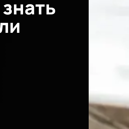
 знать
ли