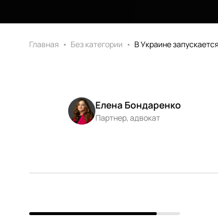
Главная
•
Без категории
•
В Украине запускаетс
Елена Бондаренко
Партнер, адвокат