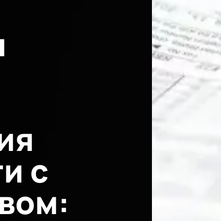
я
ия
и с
вом: