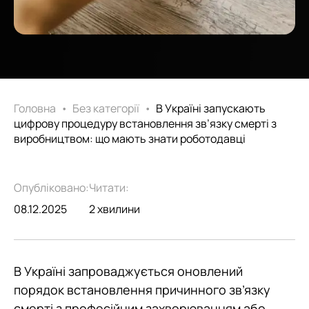
Головна
•
Без категорії
•
В Україні запускають
цифрову процедуру встановлення зв’язку смерті з
виробництвом: що мають знати роботодавці
Опубліковано:
Читати:
08.12.2025
2 хвилини
В Україні запроваджується оновлений
порядок встановлення причинного зв’язку
смерті з професійним захворюванням або