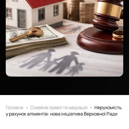
Головна
•
Сімейне право та медіація
•
Нерухомість
у рахунок аліментів: нова ініціатива Верховної Ради