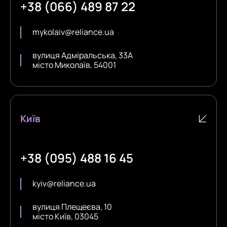
+38 (066) 489 87 22
mykolaiv@reliance.ua
вулиця Адміральська, 33А
місто Миколаїв, 54001
Київ
+38 (095) 488 16 45
kyiv@reliance.ua
вулиця Плещеєва, 10
місто Київ, 03045