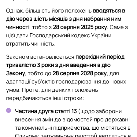
Однак, більшість його положень
вводяться в
дію через шість місяців з дня набрання ним
чинності
, тобто з
28 серпня 2025 року
. Саме з
цієї дати Господарський кодекс України
втратить чинність.
Законом встановлюється
перехідний період
тривалістю 3 роки з дня введення в дію
Закону
, тобто до
28 серпня 2028 року
, для
адаптації суб’єктів господарювання до нових
умов. Проте, для деяких положень
передбачаються інші строки:
Частина друга статті 13
(щодо заборони
внесення змін до відомостей про державні
та комунальні підприємства, що містяться в
Єдиному державному реєстрі) вводиться в