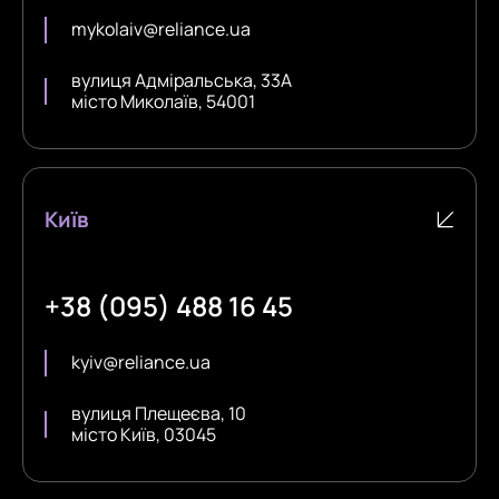
mykolaiv@reliance.ua
вулиця Адміральська, 33А
місто Миколаїв, 54001
Київ
+38 (095) 488 16 45
kyiv@reliance.ua
вулиця Плещеєва, 10
місто Київ, 03045